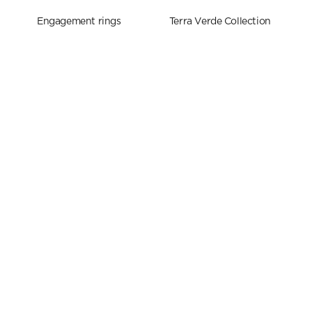
Engagement rings
Terra Verde Collection
Women's Wedding bands
MEN'S WEDDING BANDS