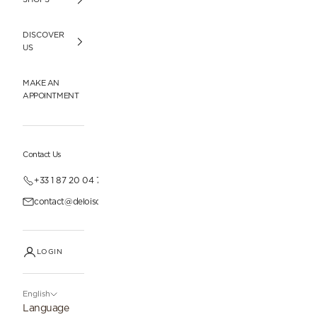
DISCOVER
US
MAKE AN
APPOINTMENT
Contact Us
+33 1 87 20 04 77
contact@deloisonparis.com
LOGIN
English
Language