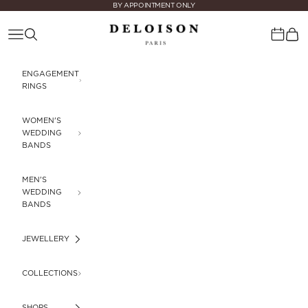
Skip to content
BY APPOINTMENT ONLY
Deloison Paris
Navigation menu
Search
Cart
Calenda
ENGAGEMENT
RINGS
WOMEN'S
WEDDING
BANDS
MEN'S
WEDDING
BANDS
JEWELLERY
COLLECTIONS
SHOPS