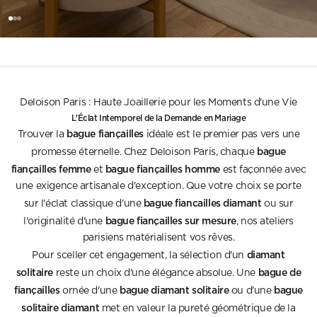
Go to item 1
Go to item 2
Go to item 3
Deloison Paris : Haute Joaillerie pour les Moments d'une Vie
L'Éclat Intemporel de la Demande en Mariage
bague fiançailles
Trouver la
idéale est le premier pas vers une
bague
promesse éternelle. Chez Deloison Paris, chaque
fiançailles femme
bague fiançailles homme
et
est façonnée avec
une exigence artisanale d'exception. Que votre choix se porte
bague fiancailles diamant
sur l'éclat classique d'une
ou sur
bague fiançailles sur mesure
l'originalité d'une
, nos ateliers
parisiens matérialisent vos rêves.
diamant
Pour sceller cet engagement, la sélection d'un
solitaire
bague de
reste un choix d'une élégance absolue. Une
fiançailles
bague diamant solitaire
bague
ornée d'une
ou d'une
solitaire diamant
met en valeur la pureté géométrique de la