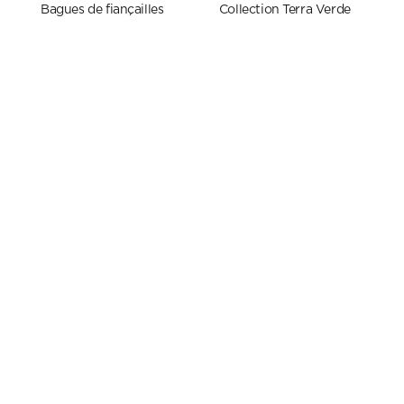
Bagues de fiançailles
Collection Terra Verde
Alliances femme
ALLIANCES HOMME