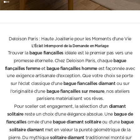
Aller à l'élément 1
Aller à l'élément 2
Aller à l'élément 3
Deloison Paris : Haute Joaillerie pour les Moments d'une Vie
L'Éclat Intemporel de la Demande en Mariage
bague fiançailles
Trouver la
idéale est le premier pas vers une
bague
promesse éternelle. Chez Deloison Paris, chaque
fiançailles femme
bague fiançailles homme
et
est façonnée avec
une exigence artisanale d'exception. Que votre choix se porte
bague fiancailles diamant
sur l'éclat classique d'une
ou sur
bague fiançailles sur mesure
l'originalité d'une
, nos ateliers
parisiens matérialisent vos rêves.
diamant
Pour sceller cet engagement, la sélection d'un
solitaire
bague de
reste un choix d'une élégance absolue. Une
fiançailles
bague diamant solitaire
bague
ornée d'une
ou d'une
solitaire diamant
met en valeur la pureté géométrique de la
solitaire diamant
pierre. Du mythique
traditionnel monté sur