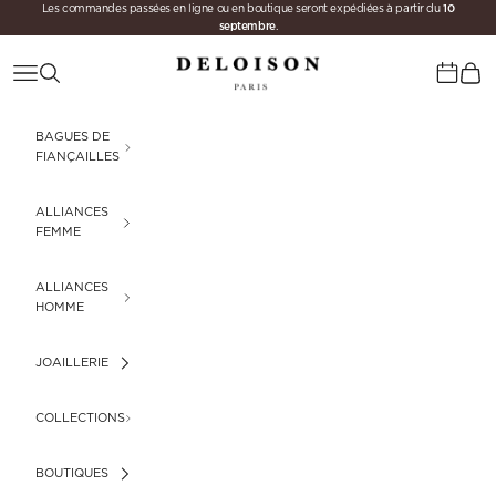
10
Passer au contenu
Les commandes passées en ligne ou en boutique seront expédiées à partir du
septembre
.
Deloison Paris
Menu
Recherche
Panie
Calenda
BAGUES DE
FIANÇAILLES
ALLIANCES
FEMME
ALLIANCES
HOMME
JOAILLERIE
COLLECTIONS
BOUTIQUES