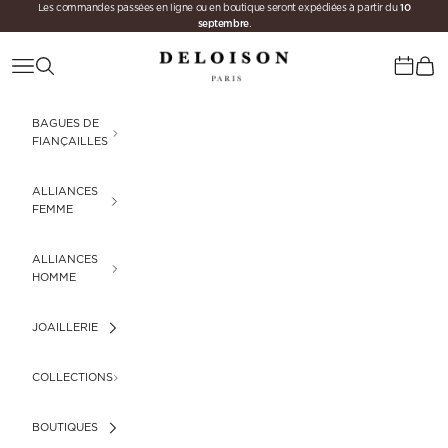
10
Passer au contenu
Les commandes passées en ligne ou en boutique seront expédiées à partir du
septembre
.
Deloison Paris
Menu
Recherche
Panie
Calenda
BAGUES DE
FIANÇAILLES
ALLIANCES
FEMME
ALLIANCES
HOMME
JOAILLERIE
COLLECTIONS
BOUTIQUES