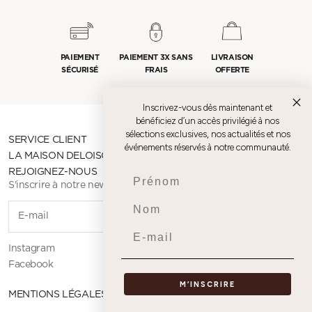
PAIEMENT
PAIEMENT 3X SANS
LIVRAISON
SÉCURISÉ
FRAIS
OFFERTE
Inscrivez-vous dès maintenant et
bénéficiez d’un accès privilégié à nos
sélections exclusives, nos actualités et nos
SERVICE CLIENT
événements réservés à notre communauté.
LA MAISON DELOISON
REJOIGNEZ-NOUS
Prenom
S'inscrire à notre newsletter
Nom
S'INSCR
Email
Instagram
Facebook
M’INSCRIRE
MENTIONS LÉGALES