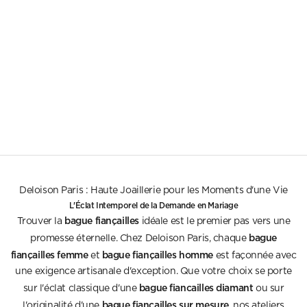
Choisir les options
Choisir les options
Joy
Louison - Grande
Bague marguerite saphir bleu et diamants en or 18 carats
Bague trilogie saphir bleu en or 18 carats
Prix de vente
Prix de vente
2.900€
2.700€
Deloison Paris : Haute Joaillerie pour les Moments d'une Vie
L'Éclat Intemporel de la Demande en Mariage
bague fiançailles
Trouver la
idéale est le premier pas vers une
bague
promesse éternelle. Chez Deloison Paris, chaque
fiançailles femme
bague fiançailles homme
et
est façonnée avec
une exigence artisanale d'exception. Que votre choix se porte
bague fiancailles diamant
sur l'éclat classique d'une
ou sur
bague fiançailles sur mesure
l'originalité d'une
, nos ateliers