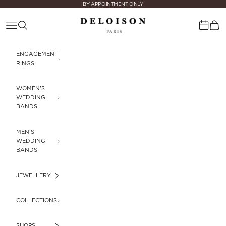
Skip to content
BY APPOINTMENT ONLY
Deloison Paris
Navigation menu
Search
Cart
Calenda
ENGAGEMENT
RINGS
WOMEN'S
WEDDING
BANDS
MEN'S
WEDDING
BANDS
JEWELLERY
COLLECTIONS
SHOPS