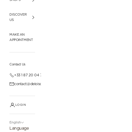
DISCOVER
US
MAKE AN
APPOINTMENT
Contact Us
+33 1 87 20 04 77
contact@deloisonparis.com
LOGIN
English
Language