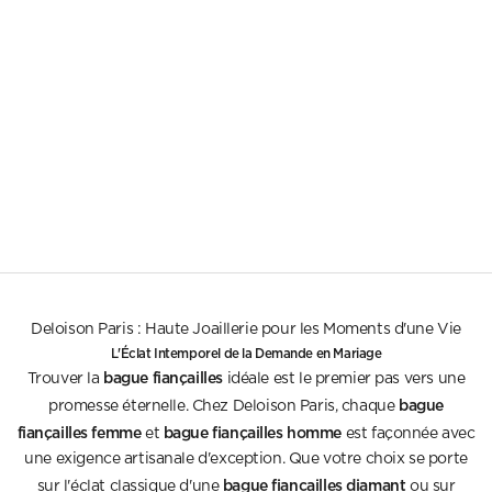
Choose options
Elisa
18K Gold Art Deco Diamond Ring
Sale price
8.500€
Deloison Paris : Haute Joaillerie pour les Moments d'une Vie
L'Éclat Intemporel de la Demande en Mariage
bague fiançailles
Trouver la
idéale est le premier pas vers une
bague
promesse éternelle. Chez Deloison Paris, chaque
fiançailles femme
bague fiançailles homme
et
est façonnée avec
une exigence artisanale d'exception. Que votre choix se porte
bague fiancailles diamant
sur l'éclat classique d'une
ou sur