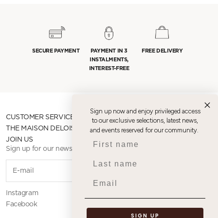
SECURE PAYMENT
PAYMENT IN 3
FREE DELIVERY
INSTALMENTS,
INTEREST-FREE
Sign up now and enjoy privileged access
CUSTOMER SERVICE
to our exclusive selections, latest news,
THE MAISON DELOISON
and events reserved for our community.
First name
JOIN US
Sign up for our newsletter
Last name
SUBSCR
Email
Instagram
Facebook
SIGN UP