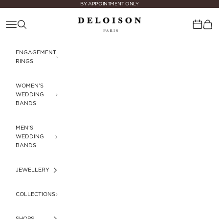
Skip to content
BY APPOINTMENT ONLY
Deloison Paris
Navigation menu
Search
Cart
Calenda
ENGAGEMENT
RINGS
WOMEN'S
WEDDING
BANDS
MEN'S
WEDDING
BANDS
JEWELLERY
COLLECTIONS
SHOPS