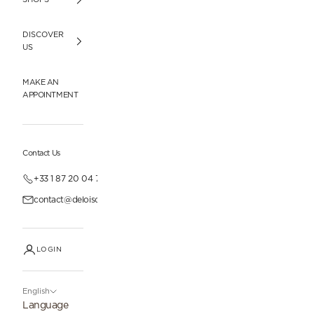
DISCOVER
US
MAKE AN
APPOINTMENT
Contact Us
+33 1 87 20 04 77
contact@deloisonparis.com
LOGIN
English
Language