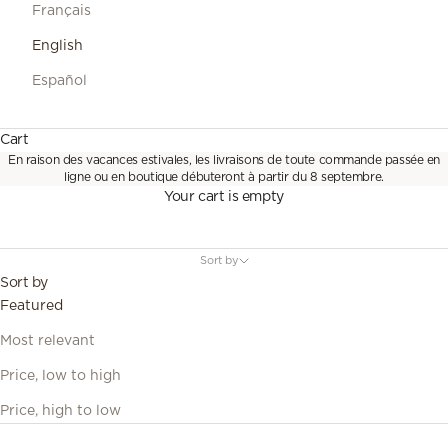
Français
English
Español
Cart
Drop
En raison des vacances estivales, les livraisons de toute commande passée en
A collection inspired by the movement of water and the
ligne ou en boutique débuteront à partir du 8 septembre.
softness of falling droplets.
Your cart is empty
Defined by sculptural curves and enhanced by marquise, pear
and oval-cut diamonds, each design reveals a fluid and
Sort by
contemporary aesthetic.
Sort by
Featured
Most relevant
Price, low to high
Price, high to low