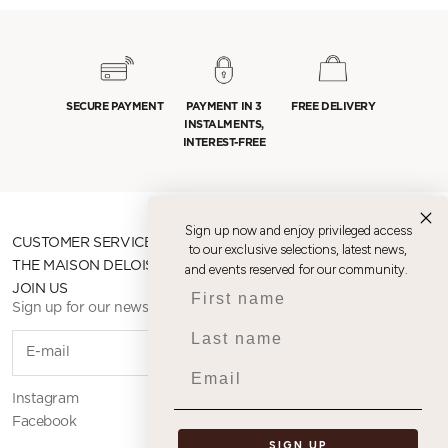
SECURE PAYMENT
PAYMENT IN 3
FREE DELIVERY
INSTALMENTS,
INTEREST-FREE
Sign up now and enjoy privileged access
CUSTOMER SERVICE
to our exclusive selections, latest news,
THE MAISON DELOISON
and events reserved for our community.
First name
JOIN US
Sign up for our newsletter
Last name
SUBSCR
Email
Instagram
Facebook
SIGN UP