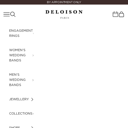
Skip to content
BY APPOINTMENT ONLY
Deloison Paris
Navigation menu
Search
Cart
Calenda
ENGAGEMENT
RINGS
WOMEN'S
WEDDING
BANDS
MEN'S
WEDDING
BANDS
JEWELLERY
COLLECTIONS
SHOPS