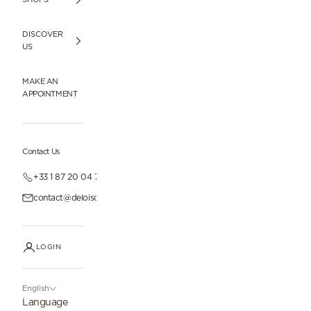
DISCOVER
US
MAKE AN
APPOINTMENT
Contact Us
+33 1 87 20 04 77
contact@deloisonparis.com
LOGIN
English
Language