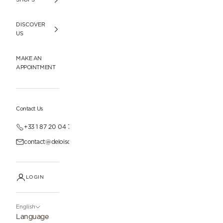
DISCOVER
US
MAKE AN
APPOINTMENT
Contact Us
+33 1 87 20 04 77
contact@deloisonparis.com
LOGIN
English
Language