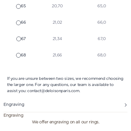
65
20,70
65,0
66
21,02
66,0
67
21,34
67,0
68
21,66
68,0
If you are unsure between two sizes, we recommend choosing
the larger one. For any questions, our team is available to
assist you:
contact@deloisonparis.com
.
Engraving
Engraving
We offer engraving on all our rings.