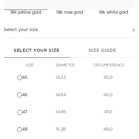
18k yellow gold
18k rose gold
18k white gold
Select your size
SELECT YOUR SIZE
SIZE GUIDE
SIZE
DIAMETER
CIRCUMFERENCE
45
14,33
45,0
46
14,64
46,0
47
14,96
47,0
48
15,28
48,0