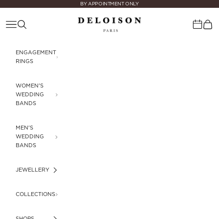
Skip to content
BY APPOINTMENT ONLY
Deloison Paris
Navigation menu
Search
Cart
Calenda
ENGAGEMENT
RINGS
WOMEN'S
WEDDING
BANDS
MEN'S
WEDDING
BANDS
JEWELLERY
COLLECTIONS
SHOPS