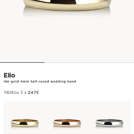
Elio
18K gold 4mm half-round wedding band
247€
Sale price
740€
ou 3 x
Metal