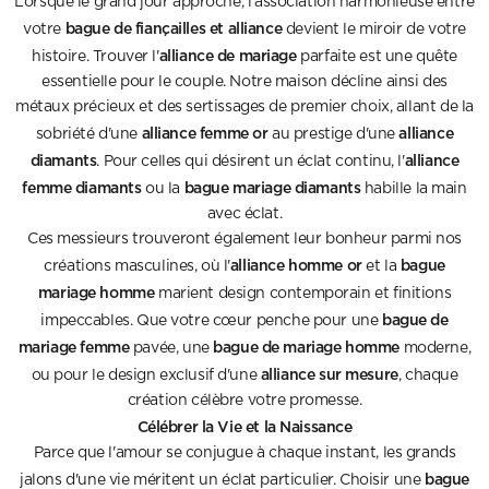
Lorsque le grand jour approche, l'association harmonieuse entre
bague de fiançailles et alliance
votre
devient le miroir de votre
alliance de mariage
histoire. Trouver l'
parfaite est une quête
essentielle pour le couple. Notre maison décline ainsi des
métaux précieux et des sertissages de premier choix, allant de la
alliance femme or
alliance
sobriété d'une
au prestige d'une
diamants
alliance
. Pour celles qui désirent un éclat continu, l'
femme diamants
bague mariage diamants
ou la
habille la main
avec éclat.
Ces messieurs trouveront également leur bonheur parmi nos
alliance homme or
bague
créations masculines, où l'
et la
mariage homme
marient design contemporain et finitions
bague de
impeccables. Que votre cœur penche pour une
mariage femme
bague de mariage homme
pavée, une
moderne,
alliance sur mesure
ou pour le design exclusif d'une
, chaque
création célèbre votre promesse.
Célébrer la Vie et la Naissance
Parce que l'amour se conjugue à chaque instant, les grands
bague
jalons d'une vie méritent un éclat particulier. Choisir une