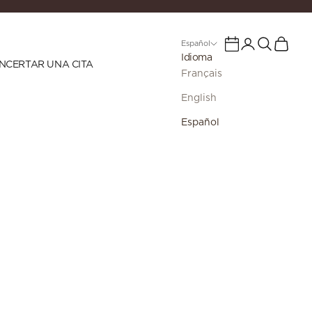
Iniciar sesión
Buscar
Cesta
Calendario
Español
Idioma
NCERTAR UNA CITA
Français
English
Español