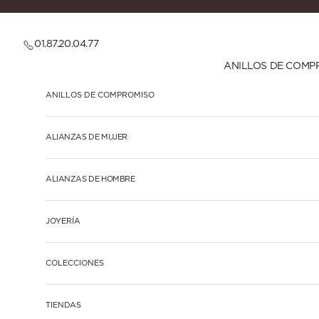
Ir al contenido
01.87.20.04.77
ANILLOS DE COMP
ANILLOS DE COMPROMISO
ALIANZAS DE MUJER
ALIANZAS DE HOMBRE
JOYERÍA
COLECCIONES
TIENDAS