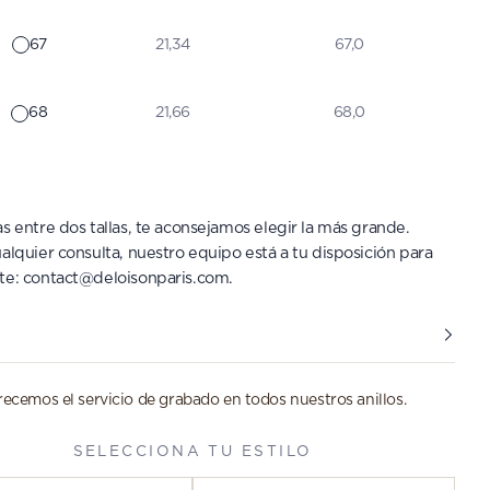
67
21,34
67,0
68
21,66
68,0
s entre dos tallas, te aconsejamos elegir la más grande.
alquier consulta, nuestro equipo está a tu disposición para
te:
contact@deloisonparis.com
.
recemos el servicio de grabado en todos nuestros anillos.
SELECCIONA TU ESTILO