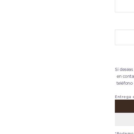
Escribe t
Si deseas
en conta
teléfono
Entrega 
*Podemos