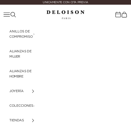
Ir al contenido
UNICAMENTE CON CITA PREVIA
Deloison Paris
Menú
Buscar
Cest
Calenda
ANILLOS DE
COMPROMISO
ALIANZAS DE
MUJER
ALIANZAS DE
HOMBRE
JOYERÍA
COLECCIONES
TIENDAS