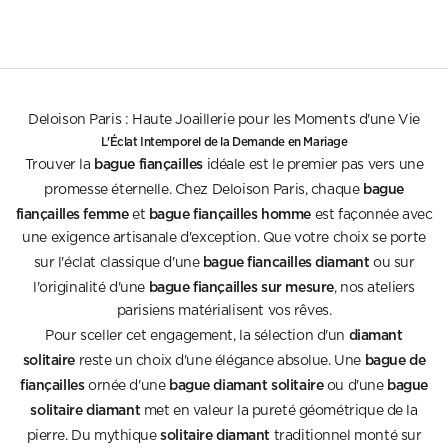
Precio de oferta
4.700€
Deloison Paris : Haute Joaillerie pour les Moments d'une Vie
L'Éclat Intemporel de la Demande en Mariage
bague fiançailles
Trouver la
idéale est le premier pas vers une
bague
promesse éternelle. Chez Deloison Paris, chaque
fiançailles femme
bague fiançailles homme
et
est façonnée avec
une exigence artisanale d'exception. Que votre choix se porte
bague fiancailles diamant
sur l'éclat classique d'une
ou sur
bague fiançailles sur mesure
l'originalité d'une
, nos ateliers
parisiens matérialisent vos rêves.
diamant
Pour sceller cet engagement, la sélection d'un
solitaire
bague de
reste un choix d'une élégance absolue. Une
fiançailles
bague diamant solitaire
bague
ornée d'une
ou d'une
solitaire diamant
met en valeur la pureté géométrique de la
solitaire diamant
pierre. Du mythique
traditionnel monté sur