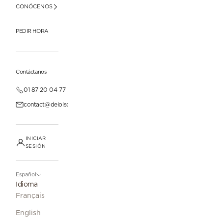
CONÓCENOS
PEDIR HORA
Contáctanos
01 87 20 04 77
contact@deloisonparis.com
INICIAR
SESIÓN
Español
Idioma
Français
English