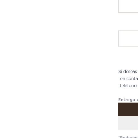
Escribe t
Si deseas
en conta
teléfono
Entrega 
*Podemos