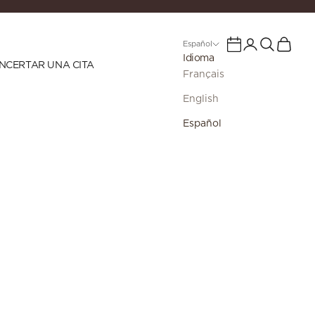
Iniciar sesión
Buscar
Cesta
Calendario
Español
Idioma
NCERTAR UNA CITA
Français
English
Español