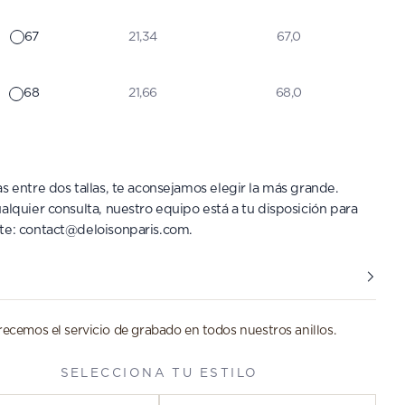
67
21,34
67,0
68
21,66
68,0
s entre dos tallas, te aconsejamos elegir la más grande.
alquier consulta, nuestro equipo está a tu disposición para
te:
contact@deloisonparis.com
.
recemos el servicio de grabado en todos nuestros anillos.
SELECCIONA TU ESTILO