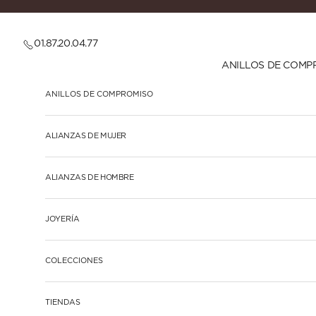
Ir al contenido
01.87.20.04.77
ANILLOS DE COMP
ANILLOS DE COMPROMISO
ALIANZAS DE MUJER
ALIANZAS DE HOMBRE
JOYERÍA
COLECCIONES
TIENDAS