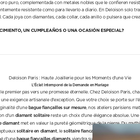
oro puro, complementada con metales nobles que le confieren resisten
entemente resistente como para llevarlo a diario. En Deloison solo tra
Cada joya con diamantes, cada collar, cada anillo o pulsera que cre
ACIMIENTO, UN CUMPLEAÑOS O UNA OCASIÓN ESPECIAL?
Deloison Paris : Haute Joaillerie pour les Moments d'une Vie
L'Éclat Intemporel de la Demande en Mariage
 le premier pas vers une promesse éternelle. Chez Deloison Paris, c
une exigence artisanale d'exception. Que votre choix se porte sur l'
bague fiançailles sur mesure
iginalité d'une
, nos ateliers parisiens mat
diamant solitaire
ion d'un
reste un choix d'une élégance absolue. Un
re diamant
met en valeur la pureté géométrique de la pierre. Du myt
solitaire en diamant
solitaire fiancailles
mptueux
, le
traverse les époqu
bague fiançailles diamants
né d'une
viendra sublimer ce moment uniq