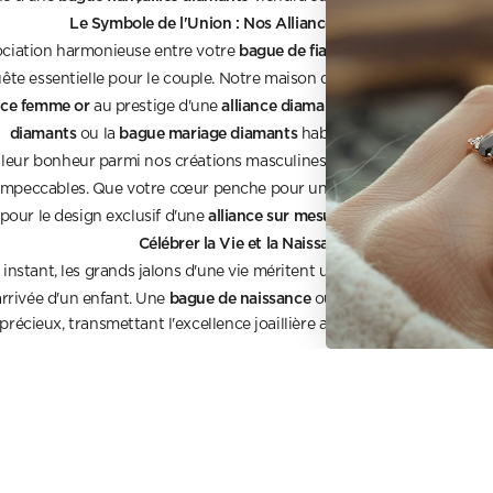
Le Symbole de l'Union : Nos Alliances de Mariage
bague de fiançailles et alliance
sociation harmonieuse entre votre
devie
ête essentielle pour le couple. Notre maison décline ainsi des métau
nce femme or
alliance diamants
au prestige d'une
. Pour celles qui dési
diamants
bague mariage diamants
ou la
habille la main avec éclat.
alliance homme o
eur bonheur parmi nos créations masculines, où l'
bague de mariage f
s impeccables. Que votre cœur penche pour une
alliance sur mesure
our le design exclusif d'une
, chaque création c
Célébrer la Vie et la Naissance
stant, les grands jalons d'une vie méritent un éclat particulier. Cho
bague de naissance
bague mariage 
arrivée d'un enfant. Une
ou une
précieux, transmettant l'excellence joaillière aux générations futures