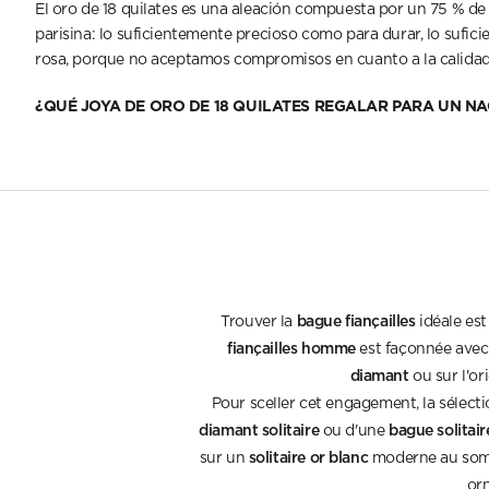
El oro de 18 quilates es una aleación compuesta por un 75 % de 
parisina: lo suficientemente precioso como para durar, lo sufici
rosa, porque no aceptamos compromisos en cuanto a la calidad. 
¿QUÉ JOYA DE ORO DE 18 QUILATES REGALAR PARA UN N
bague fiançailles
Trouver la
idéale est
fiançailles homme
est façonnée avec 
diamant
ou sur l'or
Pour sceller cet engagement, la sélect
diamant solitaire
bague solitai
ou d'une
solitaire or blanc
sur un
moderne au so
or