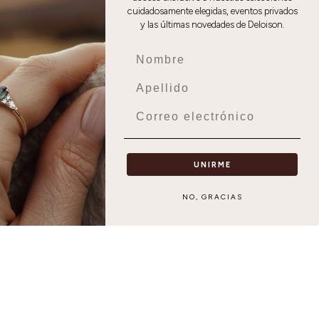
cuidadosamente elegidas, eventos privados
y las últimas novedades de Deloison.
nt le miroir de votre histoire. Trouver
Prenom
x précieux et des sertissages de premier
alliance femme
rent un éclat continu, l'
Nom
r
bague mariage homme
et la
marient
Email
emme
bague de mariage
pavée, une
élèbre votre promesse.
UNIRME
bague pour une naissance
isir une
est un
femme
intemporelle devient un héritage
NO, GRACIAS
.