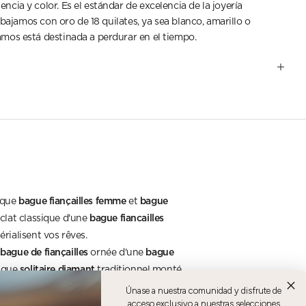
cia y color. Es el estándar de excelencia de la joyería
bajamos con oro de 18 quilates, ya sea blanco, amarillo o
amos está destinada a perdurar en el tiempo.
bague fiançailles femme
bague
haque
et
bague fiancailles
éclat classique d'une
érialisent vos rêves.
bague de fiançailles
bague
e
ornée d'une
solitaire diamant
hique
traditionnel monté
es sans perdre de sa superbe. Un modèle
Únase a nuestra comunidad y disfrute de
acceso exclusivo a nuestras selecciones
ue.