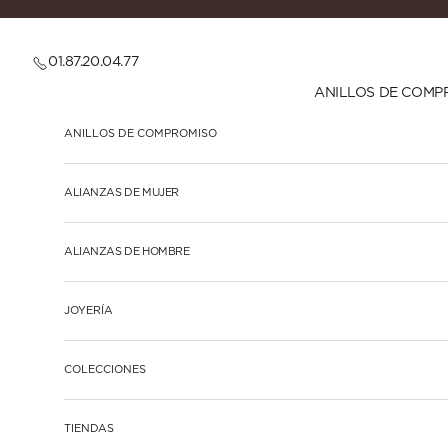
Ir al contenido
01.87.20.04.77
ANILLOS DE COMP
ANILLOS DE COMPROMISO
ALIANZAS DE MUJER
ALIANZAS DE HOMBRE
JOYERÍA
COLECCIONES
TIENDAS