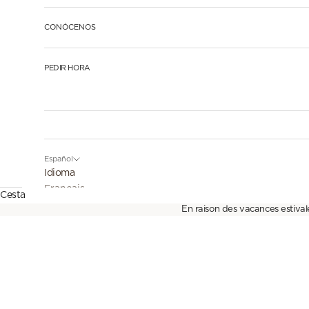
CONÓCENOS
PEDIR HORA
Español
Idioma
Français
Cesta
En raison des vacances estival
English
Español