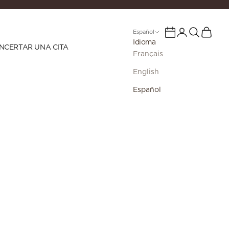
Iniciar sesión
Buscar
Cesta
Calendario
Español
Idioma
NCERTAR UNA CITA
Français
English
Español