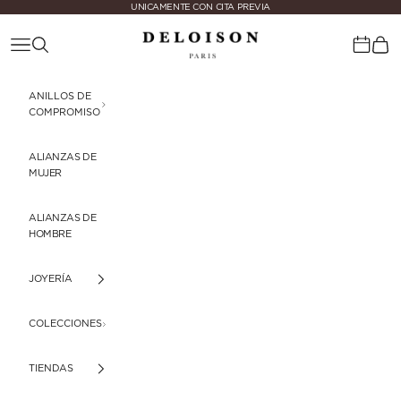
Ir al contenido
UNICAMENTE CON CITA PREVIA
Deloison Paris
Menú
Buscar
Cest
Calenda
ANILLOS DE
COMPROMISO
ALIANZAS DE
MUJER
ALIANZAS DE
HOMBRE
JOYERÍA
COLECCIONES
TIENDAS