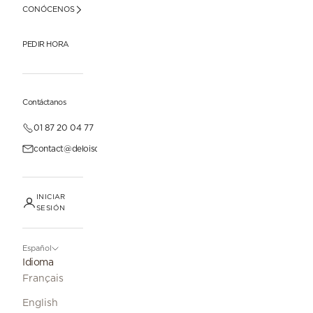
CONÓCENOS
PEDIR HORA
Contáctanos
01 87 20 04 77
contact@deloisonparis.com
INICIAR
SESIÓN
Español
Idioma
Français
English