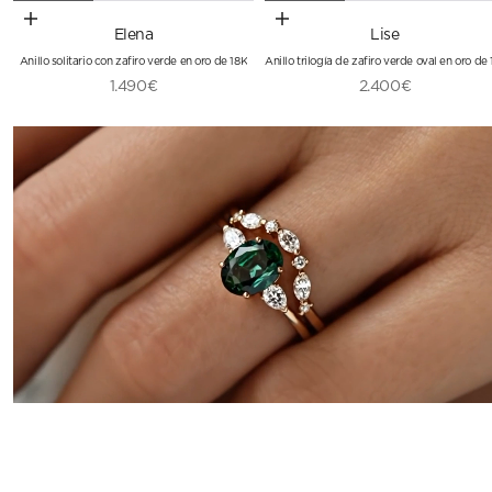
Elige opciones
Elige opciones
Elena
Lise
Anillo solitario con zafiro verde en oro de 18K
Precio de oferta
Precio de oferta
1.490€
2.400€