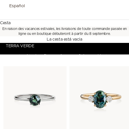
Español
Cesta
En raison des vacances estivales, les livraisons de toute commande passée en
ligne ou en boutique débuteront à partir du 8 septembre.
La cesta está vacía
TERRA VERDE
zafiros verdes
Una colección de
con reflejos cambiantes,
inspirada en paisajes minerales y en la fuerza de los
elementos, sublimada por nuestro savoir-faire joyero.