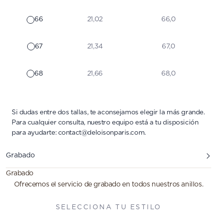
66
21,02
66,0
67
21,34
67,0
68
21,66
68,0
Si dudas entre dos tallas, te aconsejamos elegir la más grande.
Para cualquier consulta, nuestro equipo está a tu disposición
para ayudarte:
contact@deloisonparis.com
.
Grabado
Grabado
Ofrecemos el servicio de grabado en todos nuestros anillos.
SELECCIONA TU ESTILO