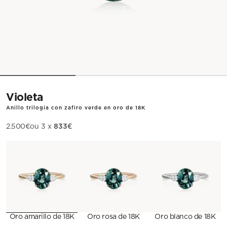
Violeta
Anillo trilogía con zafiro verde en oro de 18K
833€
Precio de oferta
2.500€
ou 3 x
Metal
Oro amarillo de 18K
Oro rosa de 18K
Oro blanco de 18K