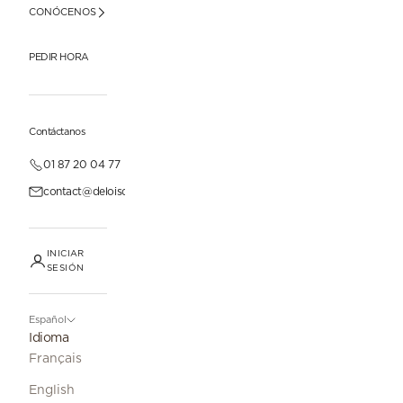
CONÓCENOS
PEDIR HORA
Contáctanos
01 87 20 04 77
contact@deloisonparis.com
INICIAR
SESIÓN
Español
Idioma
Français
English