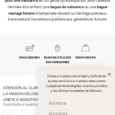
pour une naissance
est un geste symbolique fort pour célébrer
bague de naissance
bague
l'arrivée d'un enfant. Une
ou une
mariage femme
intemporelle devient un héritage précieux,
transmettant l'excellence joaillière aux générations futures.
PAGO SEGURO
PAGO EN 3 PLAZOS
ENVÍO GRATIS
SIN COMISIONES
Únase a nuestra comunidad y disfrute de
acceso exclusivo a nuestras selecciones
cuidadosamente elegidas, eventos privados
ATENCIÓN AL CLIENTE
y las últimas novedades de Deloison.
LA MAISON DELOISON
ÚNETE A NOSOTROS
Prenom
Suscríbete a nuestro boletín
Nom