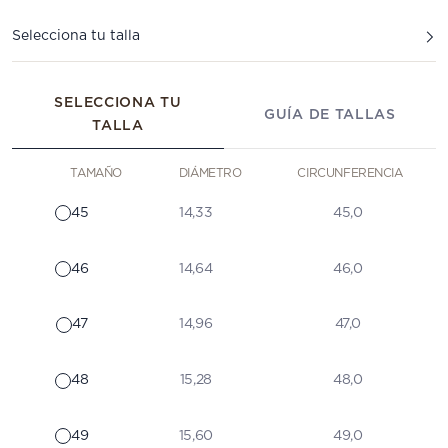
Selecciona tu talla
SELECCIONA TU
GUÍA DE TALLAS
TALLA
TAMAÑO
DIÁMETRO
CIRCUNFERENCIA
45
14,33
45,0
46
14,64
46,0
47
14,96
47,0
48
15,28
48,0
49
15,60
49,0