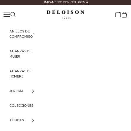
Ir al contenido
UNICAMENTE CON CITA PREVIA
Deloison Paris
Menú
Buscar
Cest
Calenda
ANILLOS DE
COMPROMISO
ALIANZAS DE
MUJER
ALIANZAS DE
HOMBRE
JOYERÍA
COLECCIONES
TIENDAS