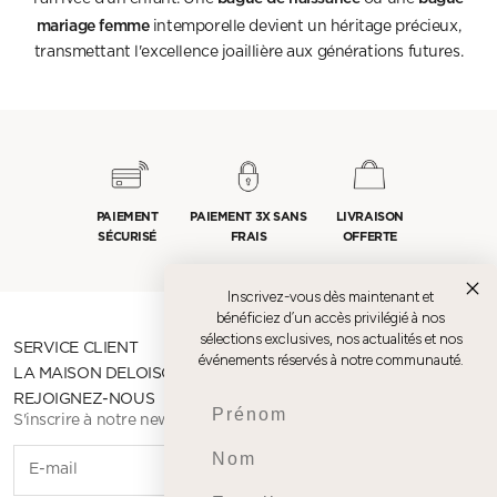
mariage femme
intemporelle devient un héritage précieux,
transmettant l'excellence joaillière aux générations futures.
PAIEMENT
PAIEMENT 3X SANS
LIVRAISON
SÉCURISÉ
FRAIS
OFFERTE
Inscrivez-vous dès maintenant et
bénéficiez d’un accès privilégié à nos
sélections exclusives, nos actualités et nos
SERVICE CLIENT
événements réservés à notre communauté.
LA MAISON DELOISON
REJOIGNEZ-NOUS
Prenom
S'inscrire à notre newsletter
Nom
S'INSCR
Email