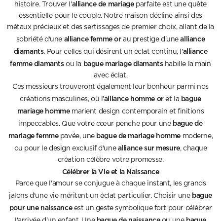
alliance de mariage
histoire. Trouver l'
parfaite est une quête
essentielle pour le couple. Notre maison décline ainsi des
métaux précieux et des sertissages de premier choix, allant de la
alliance femme or
alliance
sobriété d'une
au prestige d'une
diamants
alliance
. Pour celles qui désirent un éclat continu, l'
femme diamants
bague mariage diamants
ou la
habille la main
avec éclat.
Ces messieurs trouveront également leur bonheur parmi nos
alliance homme or
bague
créations masculines, où l'
et la
mariage homme
marient design contemporain et finitions
bague de
impeccables. Que votre cœur penche pour une
mariage femme
bague de mariage homme
pavée, une
moderne,
alliance sur mesure
ou pour le design exclusif d'une
, chaque
création célèbre votre promesse.
Célébrer la Vie et la Naissance
Parce que l'amour se conjugue à chaque instant, les grands
bague
jalons d'une vie méritent un éclat particulier. Choisir une
pour une naissance
est un geste symbolique fort pour célébrer
bague de naissance
bague
l'arrivée d'un enfant. Une
ou une