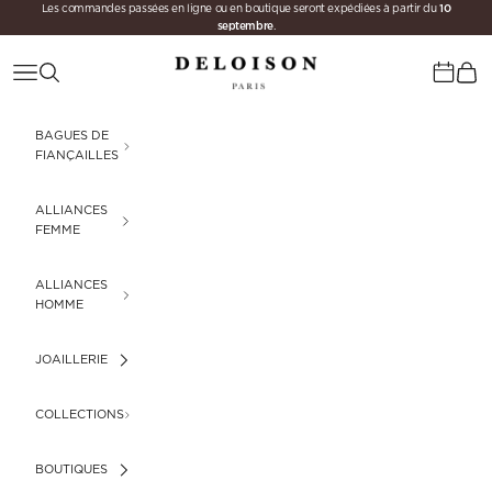
10
Passer au contenu
Les commandes passées en ligne ou en boutique seront expédiées à partir du
septembre
.
Deloison Paris
Menu
Recherche
Panie
Calenda
BAGUES DE
FIANÇAILLES
ALLIANCES
FEMME
ALLIANCES
HOMME
JOAILLERIE
COLLECTIONS
BOUTIQUES