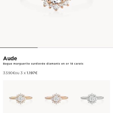
Aude
Bague marguerite surélevée diamants en or 18 carats
1.197€
Prix de vente
3.590€
ou 3 x
Métal