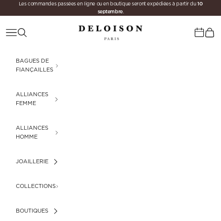
10
Passer au contenu
Les commandes passées en ligne ou en boutique seront expédiées à partir du
septembre
.
Deloison Paris
Menu
Recherche
Panie
Calenda
BAGUES DE
FIANÇAILLES
ALLIANCES
FEMME
ALLIANCES
HOMME
JOAILLERIE
COLLECTIONS
BOUTIQUES