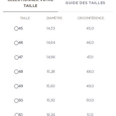
GUIDE DES TAILLES
TAILLE
TAILLE
DIAMÈTRE
CIRCONFÉRENCE
45
14,33
45,0
46
14,64
46,0
47
14,96
47,0
48
15,28
48,0
49
15,60
49,0
50
15,92
50,0
51
16,24
51,0