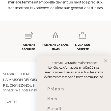
mariage femme
intemporelle devient un héritage précieux,
transmettant l'excellence joaillière aux générations futures.
PAIEMENT
PAIEMENT 3X SANS
LIVRAISON
SÉCURISÉ
FRAIS
OFFERTE
Inscrivez-vous dès maintenant et
bénéficiez d’un accès privilégié à nos
sélections exclusives, nos actualités et nos
SERVICE CLIENT
événements réservés à notre communauté.
LA MAISON DELOISON
REJOIGNEZ-NOUS
Prenom
S'inscrire à notre newsletter
Nom
S'INSCR
Email