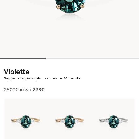
Violette
Bague trilogie saphir vert en or 18 carats
833€
Prix de vente
2.500€
ou 3 x
Métal