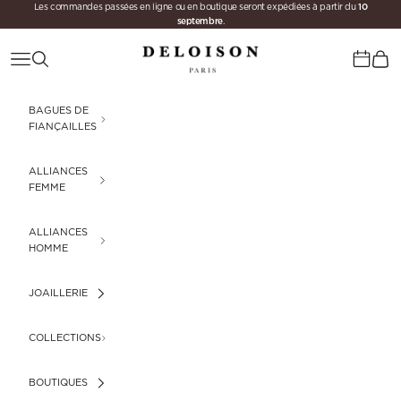
10
Passer au contenu
Les commandes passées en ligne ou en boutique seront expédiées à partir du
septembre
.
Deloison Paris
Menu
Recherche
Panie
Calenda
BAGUES DE
FIANÇAILLES
ALLIANCES
FEMME
ALLIANCES
HOMME
JOAILLERIE
COLLECTIONS
BOUTIQUES