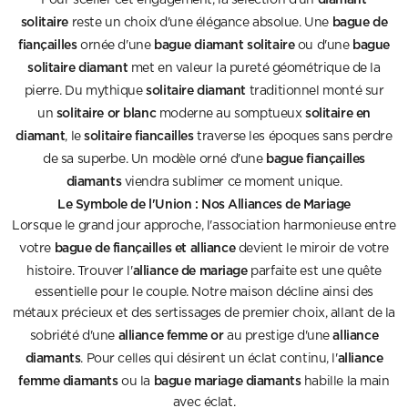
Pour sceller cet engagement, la sélection d'un
solitaire
bague de
reste un choix d'une élégance absolue. Une
fiançailles
bague diamant solitaire
bague
ornée d'une
ou d'une
solitaire diamant
met en valeur la pureté géométrique de la
solitaire diamant
pierre. Du mythique
traditionnel monté sur
solitaire or blanc
solitaire en
un
moderne au somptueux
diamant
solitaire fiancailles
, le
traverse les époques sans perdre
bague fiançailles
de sa superbe. Un modèle orné d'une
diamants
viendra sublimer ce moment unique.
Le Symbole de l'Union : Nos Alliances de Mariage
Lorsque le grand jour approche, l'association harmonieuse entre
bague de fiançailles et alliance
votre
devient le miroir de votre
alliance de mariage
histoire. Trouver l'
parfaite est une quête
essentielle pour le couple. Notre maison décline ainsi des
métaux précieux et des sertissages de premier choix, allant de la
alliance femme or
alliance
sobriété d'une
au prestige d'une
diamants
alliance
. Pour celles qui désirent un éclat continu, l'
femme diamants
bague mariage diamants
ou la
habille la main
avec éclat.