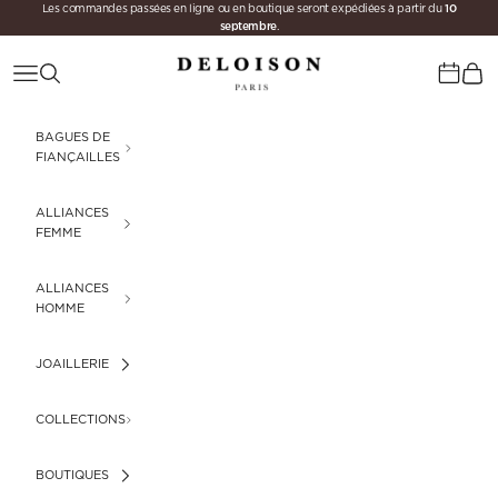
10
Passer au contenu
Les commandes passées en ligne ou en boutique seront expédiées à partir du
septembre
.
Deloison Paris
Menu
Recherche
Panie
Calenda
BAGUES DE
FIANÇAILLES
ALLIANCES
FEMME
ALLIANCES
HOMME
JOAILLERIE
COLLECTIONS
BOUTIQUES