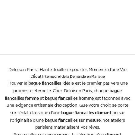
Choisir les options
Manon
Alliance diamants en or 18 carats
Prix de vente
1.790€
Deloison Paris : Haute Joaillerie pour les Moments d'une Vie
L'Éclat Intemporel de la Demande en Mariage
bague fiançailles
Trouver la
idéale est le premier pas vers une
bague
promesse éternelle. Chez Deloison Paris, chaque
fiançailles femme
bague fiançailles homme
et
est façonnée avec
une exigence artisanale d'exception. Que votre choix se porte
bague fiancailles diamant
sur l'éclat classique d'une
ou sur
bague fiançailles sur mesure
l'originalité d'une
, nos ateliers
parisiens matérialisent vos rêves.
diamant