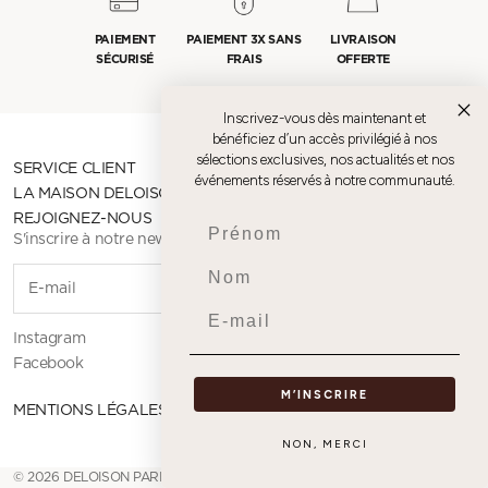
PAIEMENT
PAIEMENT 3X SANS
LIVRAISON
SÉCURISÉ
FRAIS
OFFERTE
Inscrivez-vous dès maintenant et
bénéficiez d’un accès privilégié à nos
sélections exclusives, nos actualités et nos
SERVICE CLIENT
événements réservés à notre communauté.
LA MAISON DELOISON
REJOIGNEZ-NOUS
Prenom
S'inscrire à notre newsletter
Nom
S'INSCR
Email
Instagram
Facebook
M’INSCRIRE
MENTIONS LÉGALES
NON, MERCI
© 2026 DELOISON PARIS