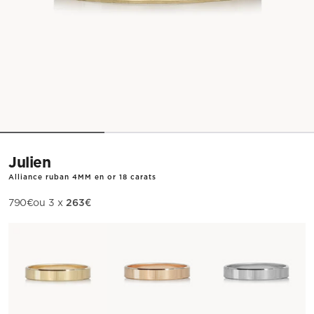
Julien
Alliance ruban 4MM en or 18 carats
263€
Prix de vente
790€
ou 3 x
Métal