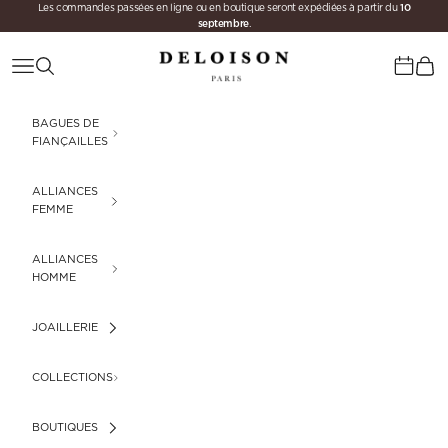
10
Passer au contenu
Les commandes passées en ligne ou en boutique seront expédiées à partir du
septembre
.
Deloison Paris
Menu
Recherche
Panie
Calenda
BAGUES DE
FIANÇAILLES
ALLIANCES
FEMME
ALLIANCES
HOMME
JOAILLERIE
COLLECTIONS
BOUTIQUES