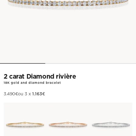
2 carat Diamond rivière
18K gold and diamond bracelet
1.163€
Sale price
3.490€
ou 3 x
Metal