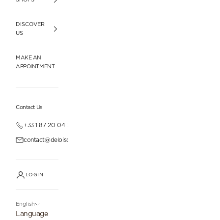
DISCOVER
US
MAKE AN
APPOINTMENT
Contact Us
+33 1 87 20 04 77
contact@deloisonparis.com
LOGIN
English
Language