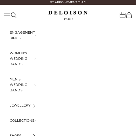
Skip to content
BY APPOINTMENT ONLY
Deloison Paris
Navigation menu
Search
Cart
Calenda
ENGAGEMENT
RINGS
WOMEN'S
WEDDING
BANDS
MEN'S
WEDDING
BANDS
JEWELLERY
COLLECTIONS
SHOPS