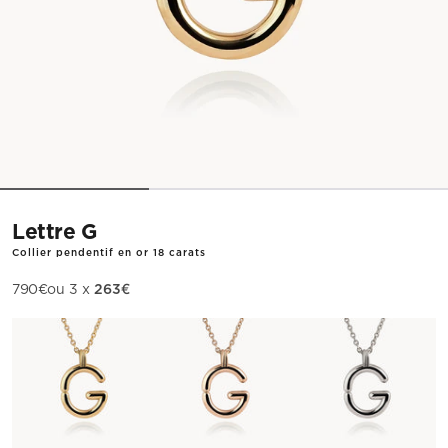
Lettre G
Collier pendentif en or 18 carats
263€
Prix de vente
790€
ou 3 x
Métal