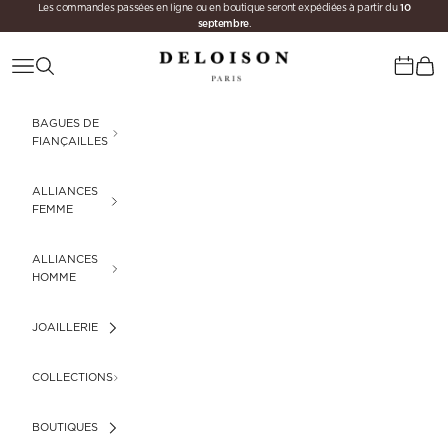
10
Passer au contenu
Les commandes passées en ligne ou en boutique seront expédiées à partir du
septembre
.
Deloison Paris
Menu
Recherche
Panie
Calenda
BAGUES DE
FIANÇAILLES
ALLIANCES
FEMME
ALLIANCES
HOMME
JOAILLERIE
COLLECTIONS
BOUTIQUES