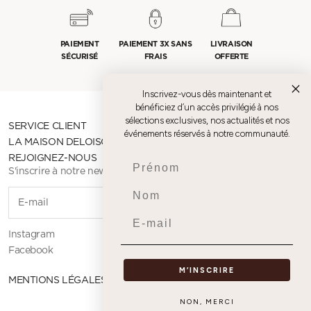
PAIEMENT
PAIEMENT 3X SANS
LIVRAISON
SÉCURISÉ
FRAIS
OFFERTE
Inscrivez-vous dès maintenant et
bénéficiez d’un accès privilégié à nos
sélections exclusives, nos actualités et nos
SERVICE CLIENT
événements réservés à notre communauté.
LA MAISON DELOISON
REJOIGNEZ-NOUS
Prenom
S'inscrire à notre newsletter
Nom
S'INSCR
Email
Instagram
Facebook
M’INSCRIRE
MENTIONS LÉGALES
NON, MERCI