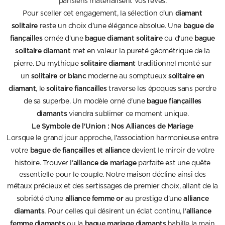
parisiens matérialisent vos rêves.
diamant
Pour sceller cet engagement, la sélection d'un
solitaire
bague de
reste un choix d'une élégance absolue. Une
fiançailles
bague diamant solitaire
bague
ornée d'une
ou d'une
solitaire diamant
met en valeur la pureté géométrique de la
solitaire diamant
pierre. Du mythique
traditionnel monté sur
solitaire or blanc
solitaire en
un
moderne au somptueux
diamant
solitaire fiancailles
, le
traverse les époques sans perdre
bague fiançailles
de sa superbe. Un modèle orné d'une
diamants
viendra sublimer ce moment unique.
Le Symbole de l'Union : Nos Alliances de Mariage
Lorsque le grand jour approche, l'association harmonieuse entre
bague de fiançailles et alliance
votre
devient le miroir de votre
alliance de mariage
histoire. Trouver l'
parfaite est une quête
essentielle pour le couple. Notre maison décline ainsi des
métaux précieux et des sertissages de premier choix, allant de la
alliance femme or
alliance
sobriété d'une
au prestige d'une
diamants
alliance
. Pour celles qui désirent un éclat continu, l'
femme diamants
bague mariage diamants
ou la
habille la main