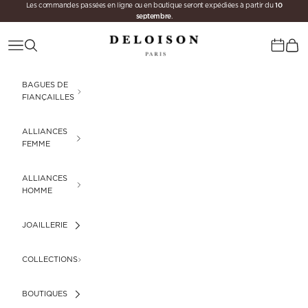
10
Passer au contenu
Les commandes passées en ligne ou en boutique seront expédiées à partir du
septembre
.
Deloison Paris
Menu
Recherche
Panie
Calenda
BAGUES DE
FIANÇAILLES
ALLIANCES
FEMME
ALLIANCES
HOMME
JOAILLERIE
COLLECTIONS
BOUTIQUES