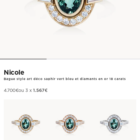
Nicole
Bague style art déco saphir vert bleu et diamants en or 18 carats
1.567€
Prix de vente
4.700€
ou 3 x
Métal