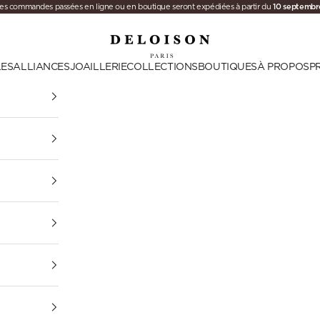
10 septembr
es commandes passées en ligne ou en boutique seront expédiées à partir du
Deloison Paris
LES
ALLIANCES
JOAILLERIE
COLLECTIONS
BOUTIQUES
À PROPOS
P