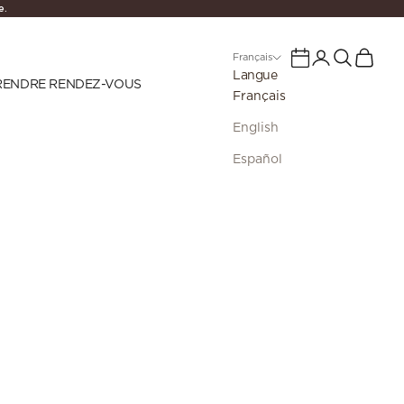
e
.
Connexion
Recherche
Panier
Calendar
Français
Langue
RENDRE RENDEZ-VOUS
Français
English
Español