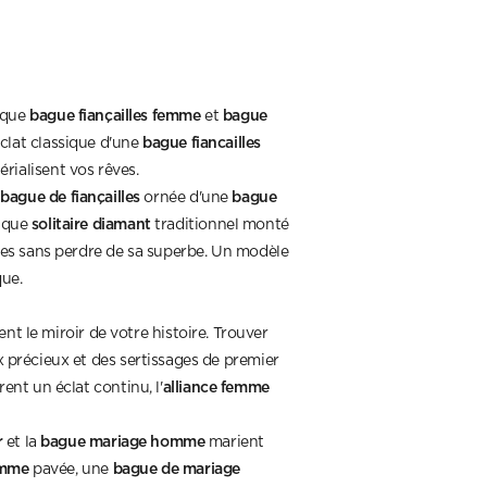
bague fiançailles femme
bague
haque
et
bague fiancailles
éclat classique d'une
érialisent vos rêves.
bague de fiançailles
bague
e
ornée d'une
solitaire diamant
hique
traditionnel monté
es sans perdre de sa superbe. Un modèle
ue.
nt le miroir de votre histoire. Trouver
x précieux et des sertissages de premier
alliance femme
rent un éclat continu, l'
r
bague mariage homme
et la
marient
emme
bague de mariage
pavée, une