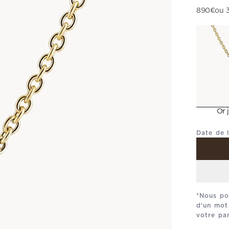
Prix de v
890€
ou 
Métal
Or 
Date de 
*Nous po
d'un mot
votre pan