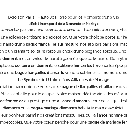
Deloison Paris : Haute Joaillerie pour les Moments d'une Vie
L'Éclat Intemporel de la Demande en Mariage
 le premier pas vers une promesse éternelle. Chez Deloison Paris, c
une exigence artisanale d'exception. Que votre choix se porte sur l'
bague fiançailles sur mesure
iginalité d'une
, nos ateliers parisiens mat
diamant solitaire
ion d'un
reste un choix d'une élégance absolue. Un
re diamant
met en valeur la pureté géométrique de la pierre. Du myt
solitaire en diamant
solitaire fiancailles
mptueux
, le
traverse les époqu
bague fiançailles diamants
né d'une
viendra sublimer ce moment uniq
Le Symbole de l'Union : Nos Alliances de Mariage
bague de fiançailles et alliance
sociation harmonieuse entre votre
devie
ête essentielle pour le couple. Notre maison décline ainsi des métau
nce femme or
alliance diamants
au prestige d'une
. Pour celles qui dési
diamants
bague mariage diamants
ou la
habille la main avec éclat.
alliance homme o
eur bonheur parmi nos créations masculines, où l'
bague de mariage f
s impeccables. Que votre cœur penche pour une