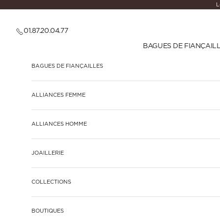
Passer au contenu
L
01.87.20.04.77
BAGUES DE FIANÇAIL
BAGUES DE FIANÇAILLES
ALLIANCES FEMME
ALLIANCES HOMME
JOAILLERIE
COLLECTIONS
BOUTIQUES