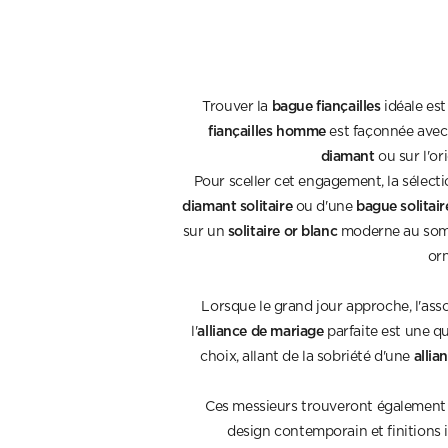
bague fiançailles
Trouver la
idéale est
fiançailles homme
est façonnée avec 
diamant
ou sur l'or
Pour sceller cet engagement, la sélect
diamant solitaire
bague solitai
ou d'une
solitaire or blanc
sur un
moderne au so
or
Lorsque le grand jour approche, l'as
alliance de mariage
l'
parfaite est une qu
allia
choix, allant de la sobriété d'une
Ces messieurs trouveront également l
design contemporain et finition