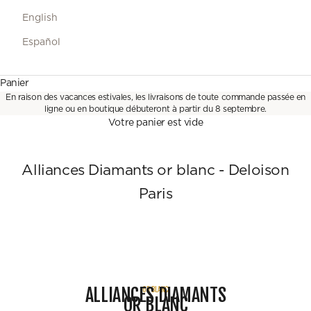
English
Español
Panier
En raison des vacances estivales, les livraisons de toute commande passée en
ligne ou en boutique débuteront à partir du 8 septembre.
Votre panier est vide
Alliances Diamants or blanc - Deloison
Paris
Alliances diamants or blanc - Deloison Paris
ALLIANCES DIAMANTS
OR BLANC
OR BLANC