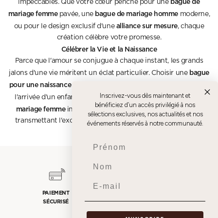
bague de
impeccables. Que votre cœur penche pour une
mariage femme
bague de mariage homme
pavée, une
moderne,
alliance sur mesure
ou pour le design exclusif d'une
, chaque
création célèbre votre promesse.
Célébrer la Vie et la Naissance
Parce que l'amour se conjugue à chaque instant, les grands
bague
jalons d'une vie méritent un éclat particulier. Choisir une
pour une naissance
est un geste symbolique fort pour célébrer
Inscrivez-vous dès maintenant et
bague de naissance
bague
l'arrivée d'un enfant. Une
ou une
bénéficiez d’un accès privilégié à nos
mariage femme
intemporelle devient un héritage précieux,
sélections exclusives, nos actualités et nos
transmettant l'excellence joaillière aux générations futures.
événements réservés à notre communauté.
Prenom
Nom
Email
PAIEMENT
PAIEMENT 3X SANS
LIVRAISON
SÉCURISÉ
FRAIS
OFFERTE