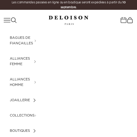
10
Passer au contenu
Les commandes passées en ligne ou en boutique seront expédiées à partir du
septembre
.
Deloison Paris
Menu
Recherche
Panie
Calenda
BAGUES DE
FIANÇAILLES
ALLIANCES
FEMME
ALLIANCES
HOMME
JOAILLERIE
COLLECTIONS
BOUTIQUES