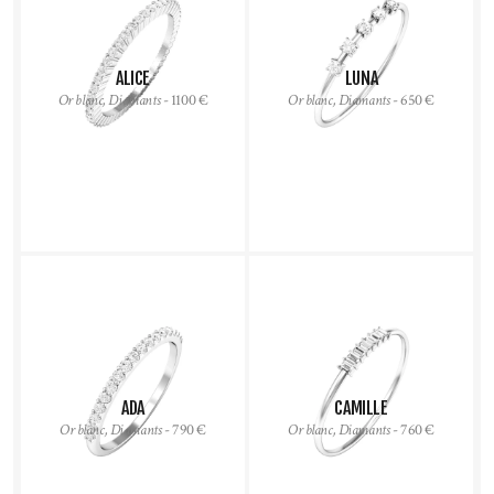
ALICE
LUNA
Or blanc, Diamants
- 1100 €
Or blanc, Diamants
- 650 €
ADA
CAMILLE
Or blanc, Diamants
- 790 €
Or blanc, Diamants
- 760 €