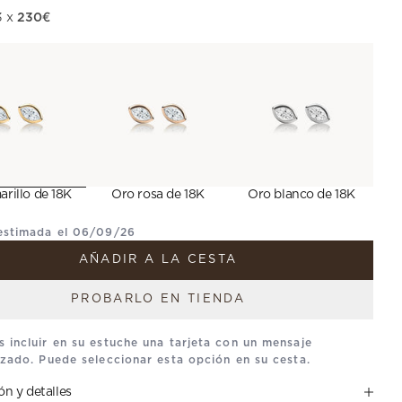
230€
 oferta
3 x
rillo de 18K
Oro rosa de 18K
Oro blanco de 18K
estimada el 06/09/26
AÑADIR A LA CESTA
PROBARLO EN TIENDA
 incluir en su estuche una tarjeta con un mensaje
izado. Puede seleccionar esta opción en su cesta.
ón y detalles