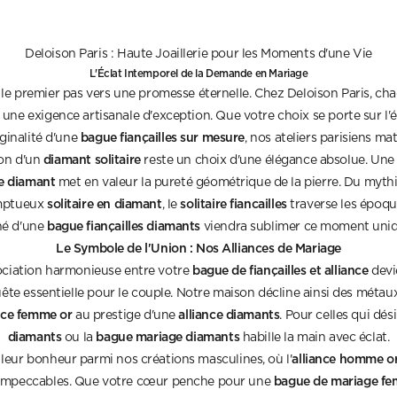
Deloison Paris : Haute Joaillerie pour les Moments d'une Vie
L'Éclat Intemporel de la Demande en Mariage
 le premier pas vers une promesse éternelle. Chez Deloison Paris, c
une exigence artisanale d'exception. Que votre choix se porte sur l'
bague fiançailles sur mesure
iginalité d'une
, nos ateliers parisiens mat
diamant solitaire
ion d'un
reste un choix d'une élégance absolue. Un
re diamant
met en valeur la pureté géométrique de la pierre. Du myt
solitaire en diamant
solitaire fiancailles
mptueux
, le
traverse les époqu
bague fiançailles diamants
né d'une
viendra sublimer ce moment uniq
Le Symbole de l'Union : Nos Alliances de Mariage
bague de fiançailles et alliance
sociation harmonieuse entre votre
devie
ête essentielle pour le couple. Notre maison décline ainsi des métau
nce femme or
alliance diamants
au prestige d'une
. Pour celles qui dési
diamants
bague mariage diamants
ou la
habille la main avec éclat.
alliance homme o
eur bonheur parmi nos créations masculines, où l'
bague de mariage f
s impeccables. Que votre cœur penche pour une