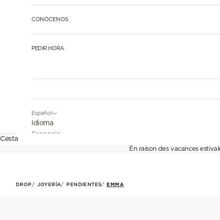
CONÓCENOS
PEDIR HORA
Español
Idioma
Français
Cesta
En raison des vacances estival
English
Español
DROP
JOYERÍA
PENDIENTES
EMMA