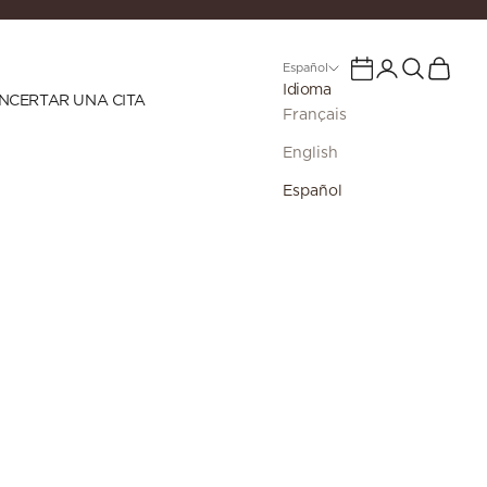
Iniciar sesión
Buscar
Cesta
Calendario
Español
Idioma
NCERTAR UNA CITA
Français
English
Español