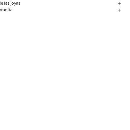
e las joyas
arantía