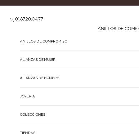
Ir al contenido
01.87.20.04.77
ANILLOS DE COMP
ANILLOS DE COMPROMISO
ALIANZAS DE MUJER
ALIANZAS DE HOMBRE
JOYERÍA
COLECCIONES
TIENDAS