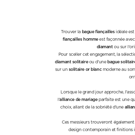
bague fiançailles
Trouver la
idéale est
fiançailles homme
est façonnée avec 
diamant
ou sur l'or
Pour sceller cet engagement, la sélect
diamant solitaire
bague solitai
ou d'une
solitaire or blanc
sur un
moderne au so
or
Lorsque le grand jour approche, l'as
alliance de mariage
l'
parfaite est une qu
allia
choix, allant de la sobriété d'une
Ces messieurs trouveront également l
design contemporain et finition