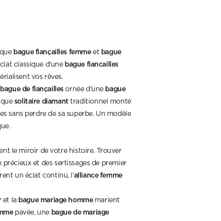
bague fiançailles femme
bague
haque
et
bague fiancailles
éclat classique d'une
érialisent vos rêves.
bague de fiançailles
bague
e
ornée d'une
solitaire diamant
hique
traditionnel monté
es sans perdre de sa superbe. Un modèle
ue.
nt le miroir de votre histoire. Trouver
x précieux et des sertissages de premier
alliance femme
rent un éclat continu, l'
r
bague mariage homme
et la
marient
emme
bague de mariage
pavée, une