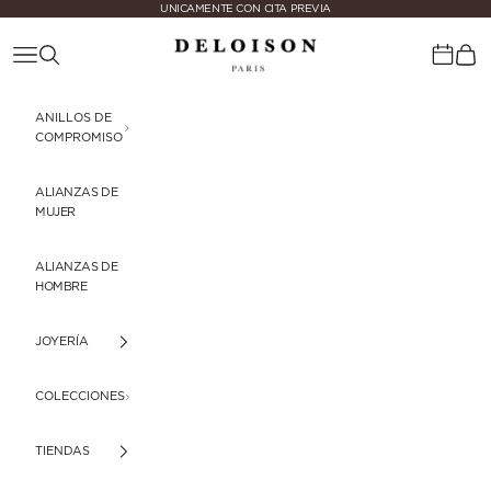
Ir al contenido
UNICAMENTE CON CITA PREVIA
Deloison Paris
Menú
Buscar
Cest
Calenda
ANILLOS DE
COMPROMISO
ALIANZAS DE
MUJER
ALIANZAS DE
HOMBRE
JOYERÍA
COLECCIONES
TIENDAS