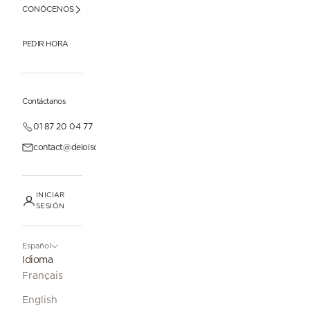
CONÓCENOS
PEDIR HORA
Contáctanos
01 87 20 04 77
contact@deloisonparis.com
INICIAR
SESIÓN
Español
Idioma
Français
English