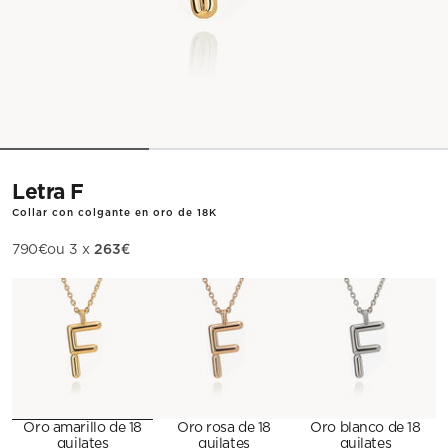
Letra F
Collar con colgante en oro de 18K
263€
Precio de oferta
790€
ou 3 x
Metal
Oro amarillo de 18
Oro rosa de 18
Oro blanco de 18
quilates
quilates
quilates