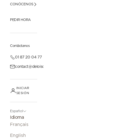
CONÓCENOS
PEDIR HORA
Contáctanos
01 87 20 04 77
contact@deloisonparis.com
INICIAR
SESIÓN
Español
Idioma
Français
English