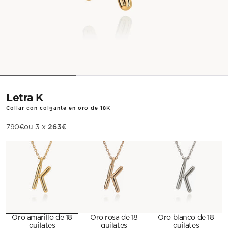
Letra K
Collar con colgante en oro de 18K
263€
Precio de oferta
790€
ou 3 x
Metal
Oro amarillo de 18
Oro rosa de 18
Oro blanco de 18
quilates
quilates
quilates