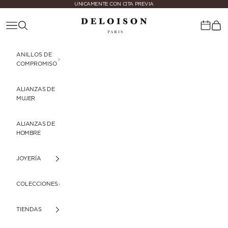
Ir al contenido
UNICAMENTE CON CITA PREVIA
Deloison Paris
Menú
Buscar
Cest
Calenda
ANILLOS DE
COMPROMISO
ALIANZAS DE
MUJER
ALIANZAS DE
HOMBRE
JOYERÍA
COLECCIONES
TIENDAS