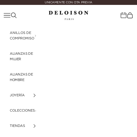
Ir al contenido
UNICAMENTE CON CITA PREVIA
Deloison Paris
Menú
Buscar
Cest
Calenda
ANILLOS DE
COMPROMISO
ALIANZAS DE
MUJER
ALIANZAS DE
HOMBRE
JOYERÍA
COLECCIONES
TIENDAS