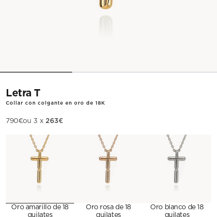
Letra T
Collar con colgante en oro de 18K
263€
Precio de oferta
790€
ou 3 x
Metal
Oro amarillo de 18
Oro rosa de 18
Oro blanco de 18
quilates
quilates
quilates