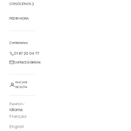
CONÓCENOS
PEDIR HORA
Contáctanos
01 87 20 04 77
contact@deloisonparis.com
INICIAR
SESIÓN
Español
Idioma
Français
English