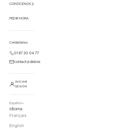
CONÓCENOS
PEDIR HORA
Contáctanos
01 87 20 04 77
contact@deloisonparis.com
INICIAR
SESIÓN
Español
Idioma
Français
English