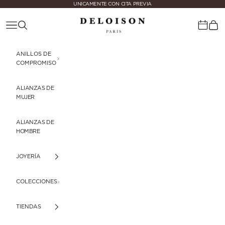
Ir al contenido
UNICAMENTE CON CITA PREVIA
Deloison Paris
Menú
Buscar
Cest
Calenda
ANILLOS DE
COMPROMISO
ALIANZAS DE
MUJER
ALIANZAS DE
HOMBRE
JOYERÍA
COLECCIONES
TIENDAS