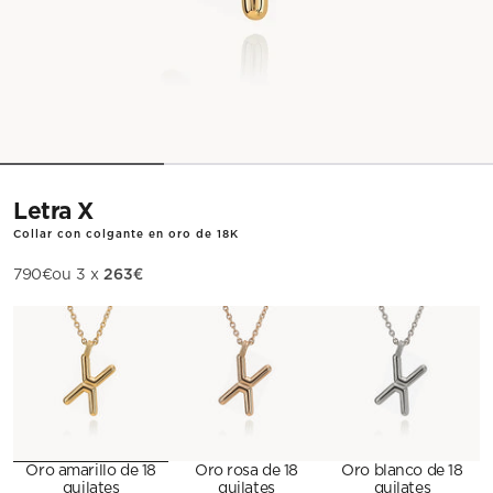
Letra X
Collar con colgante en oro de 18K
263€
Precio de oferta
790€
ou 3 x
Metal
Oro amarillo de 18
Oro rosa de 18
Oro blanco de 18
quilates
quilates
quilates