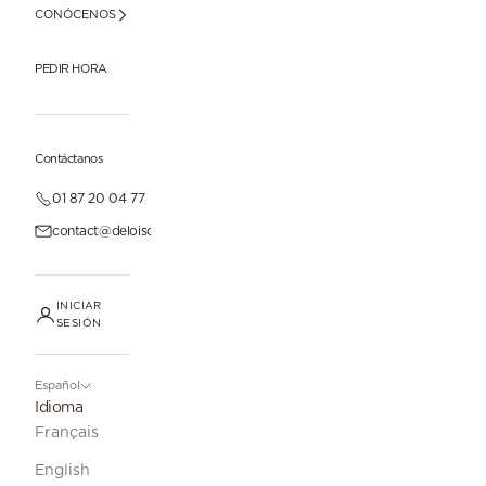
CONÓCENOS
PEDIR HORA
Contáctanos
01 87 20 04 77
contact@deloisonparis.com
INICIAR
SESIÓN
Español
Idioma
Français
English