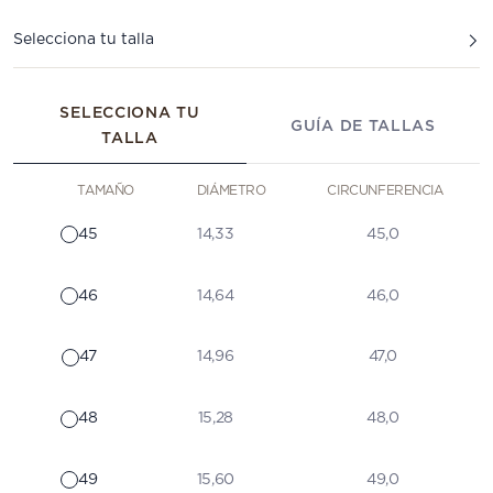
Selecciona tu talla
SELECCIONA TU
GUÍA DE TALLAS
TALLA
TAMAÑO
DIÁMETRO
CIRCUNFERENCIA
45
14,33
45,0
46
14,64
46,0
47
14,96
47,0
48
15,28
48,0
49
15,60
49,0