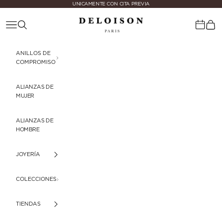
Ir al contenido
UNICAMENTE CON CITA PREVIA
Deloison Paris
Menú
Buscar
Cest
Calenda
ANILLOS DE
COMPROMISO
ALIANZAS DE
MUJER
ALIANZAS DE
HOMBRE
JOYERÍA
COLECCIONES
TIENDAS