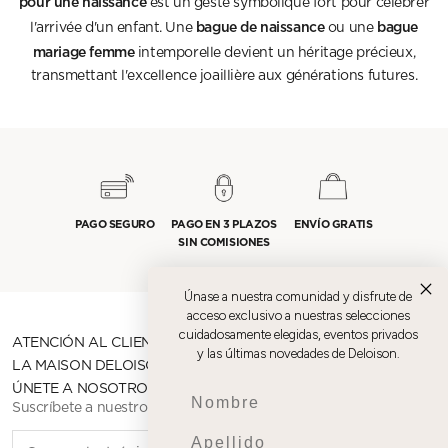
pour une naissance
est un geste symbolique fort pour célébrer
bague de naissance
bague
l'arrivée d'un enfant. Une
ou une
mariage femme
intemporelle devient un héritage précieux,
transmettant l'excellence joaillière aux générations futures.
PAGO SEGURO
PAGO EN 3 PLAZOS
ENVÍO GRATIS
SIN COMISIONES
Únase a nuestra comunidad y disfrute de
acceso exclusivo a nuestras selecciones
cuidadosamente elegidas, eventos privados
ATENCIÓN AL CLIENTE
y las últimas novedades de Deloison.
LA MAISON DELOISON
ÚNETE A NOSOTROS
Prenom
Suscríbete a nuestro boletín
Nom