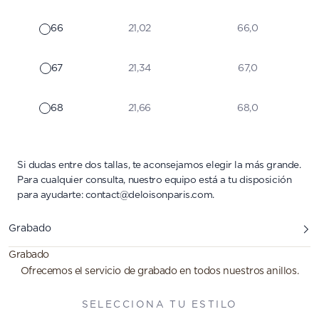
66
21,02
66,0
67
21,34
67,0
68
21,66
68,0
Si dudas entre dos tallas, te aconsejamos elegir la más grande.
Para cualquier consulta, nuestro equipo está a tu disposición
para ayudarte:
contact@deloisonparis.com
.
Grabado
Grabado
Ofrecemos el servicio de grabado en todos nuestros anillos.
SELECCIONA TU ESTILO