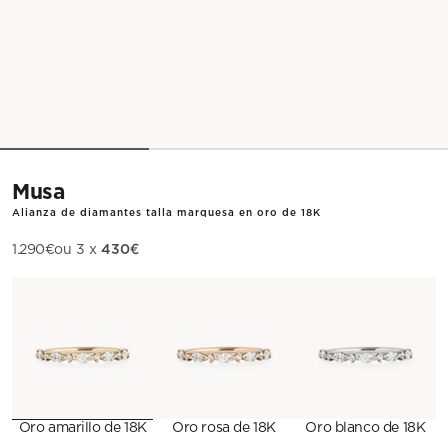
Musa
Alianza de diamantes talla marquesa en oro de 18K
430€
Precio de oferta
1.290€
ou 3 x
Metal
Oro amarillo de 18K
Oro rosa de 18K
Oro blanco de 18K