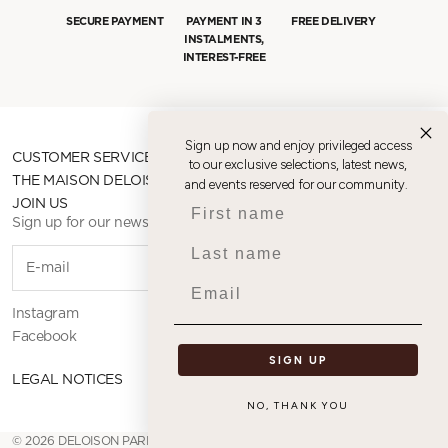
SECURE PAYMENT
PAYMENT IN 3
FREE DELIVERY
INSTALMENTS,
INTEREST-FREE
Sign up now and enjoy privileged access
CUSTOMER SERVICE
to our exclusive selections, latest news,
THE MAISON DELOISON
and events reserved for our community.
First name
JOIN US
Sign up for our newsletter
Last name
SUBSCR
Email
Instagram
Facebook
SIGN UP
LEGAL NOTICES
NO, THANK YOU
© 2026 DELOISON PARIS