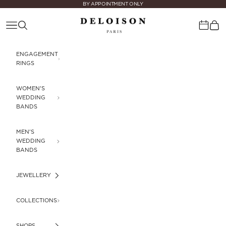
Skip to content
BY APPOINTMENT ONLY
Deloison Paris
Navigation menu
Search
Cart
Calenda
ENGAGEMENT
RINGS
WOMEN'S
WEDDING
BANDS
MEN'S
WEDDING
BANDS
JEWELLERY
COLLECTIONS
SHOPS