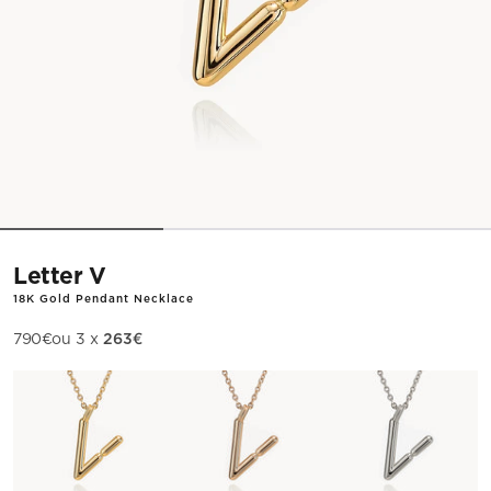
Letter V
18K Gold Pendant Necklace
263€
Sale price
790€
ou 3 x
Metal