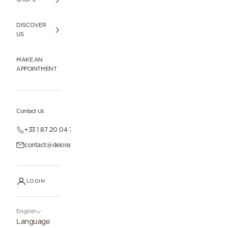
DISCOVER
US
MAKE AN
APPOINTMENT
Contact Us
+33 1 87 20 04 77
contact@deloisonparis.com
LOGIN
English
Language